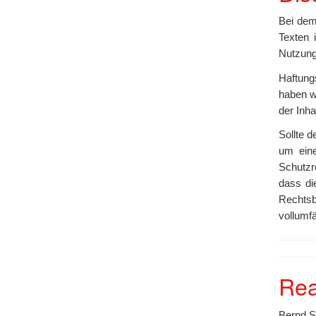
Bei dem
Texten 
Nutzung
Haftung
haben wi
der Inha
Sollte d
um eine
Schutzr
dass di
Rechtsb
vollumf
Rea
Bernd S