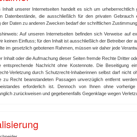
 Inhalt unserer Internetseiten handelt es sich um urheberrechtlic
in Datenbestände, die ausschließlich für den privaten Gebrauc
 der Daten zu anderen Zwecken bedarf der schriftlichen Zustimmung
shinweis: Auf unseren Internetseiten befinden sich Verweise auf ex
r keinen Einfluss; für den Inhalt ist ausschließlich der Betreiber der
lte im gesetzlich gebotenen Rahmen, müssen wir daher jede Verantwor
er Inhalt oder die Aufmachung dieser Seiten fremde Rechte Dritter od
 entsprechende Nachricht ohne Kostennote. Die Beseitigung ei
echt-Verletzung durch Schutzrecht-Inhaberinnen selbst darf nicht o
e zu Recht beanstandeten Passagen unverzüglich entfernt werden,
eistandes erforderlich ist. Dennoch von Ihnen ohne vorherig
änglich zurückweisen und gegebenenfalls Gegenklage wegen Verletz
lisierung
chneider