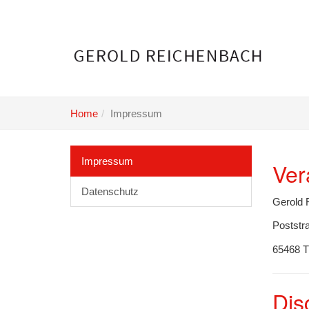
Skip
to
main
content
Home
Impressum
Impressum
Ver
Datenschutz
Gerold 
Poststr
65468 T
Dis