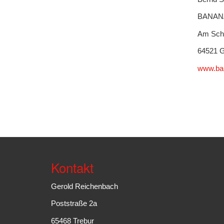
BANANA
Am Schl
64521 
www.ba
Kontakt
Gerold Reichenbach
Poststraße 2a
65468 Trebur