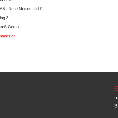
S - Neue Medien und IT
ag 3
Groß-Gerau
nanas.de
S
m
B