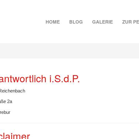
HOME
BLOG
GALERIE
ZUR P
antwortlich i.S.d.P.
Reichenbach
aße 2a
rebur
claimer