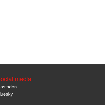
ocial media
astodon
luesky