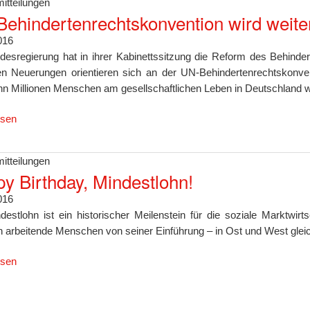
itteilungen
ehindertenrechtskonvention wird weite
016
desregierung hat in ihrer Kabinettssitzung die Reform des Behinde
en Neuerungen orientieren sich an der UN-Behindertenrechtskonvent
hn Millionen Menschen am gesellschaftlichen Leben in Deutschland w
esen
itteilungen
y Birthday, Mindestlohn!
016
destlohn ist ein historischer Meilenstein für die soziale Marktwirt
en arbeitende Menschen von seiner Einführung – in Ost und West gle
esen