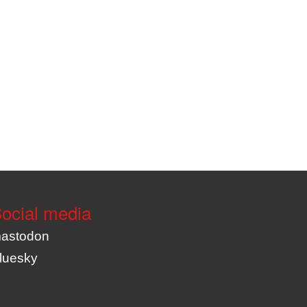
ocial media
astodon
luesky