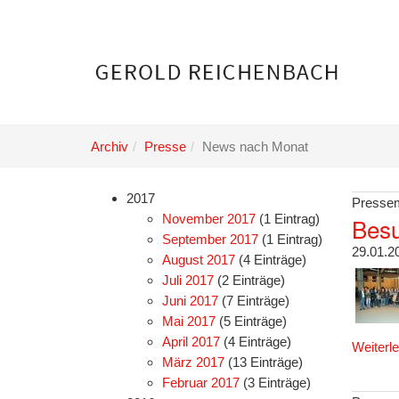
Skip
to
main
content
Archiv
Presse
News nach Monat
2017
Pressem
November 2017
(1 Eintrag)
Besu
September 2017
(1 Eintrag)
29.01.2
August 2017
(4 Einträge)
Juli 2017
(2 Einträge)
Juni 2017
(7 Einträge)
Mai 2017
(5 Einträge)
April 2017
(4 Einträge)
Weiterl
März 2017
(13 Einträge)
Februar 2017
(3 Einträge)