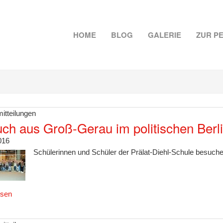
HOME
BLOG
GALERIE
ZUR P
itteilungen
ch aus Groß-Gerau im politischen Berl
016
Schülerinnen und Schüler der Prälat-Diehl-Schule besuc
esen