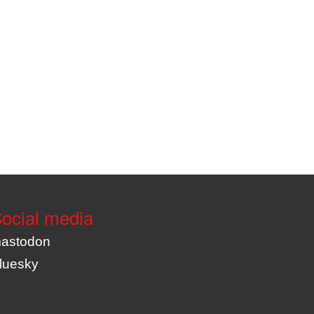
ocial media
astodon
luesky