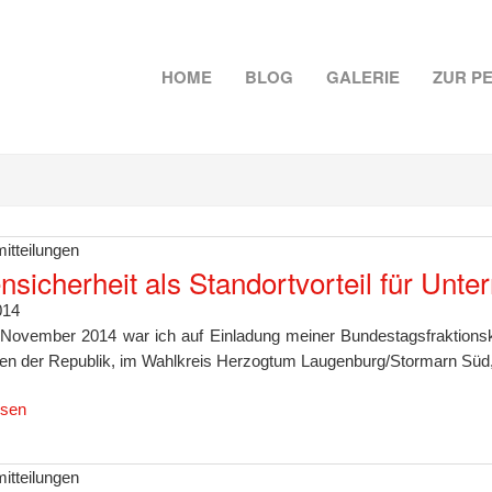
HOME
BLOG
GALERIE
ZUR P
itteilungen
nsicherheit als Standortvorteil für Unt
014
November 2014 war ich auf Einladung meiner Bundestagsfraktionsko
en der Republik, im Wahlkreis Herzogtum Laugenburg/Stormarn Süd,
esen
itteilungen