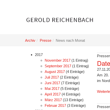
Skip
to
main
content
Archiv
Presse
News nach Monat
2017
Pressem
November 2017
(1 Eintrag)
Date
September 2017
(1 Eintrag)
27.11.2
August 2017
(4 Einträge)
Am 20. 
Juli 2017
(2 Einträge)
im Nord
Juni 2017
(7 Einträge)
Mai 2017
(5 Einträge)
Weiterl
April 2017
(4 Einträge)
März 2017
(13 Einträge)
Februar 2017
(3 Einträge)
Pressem