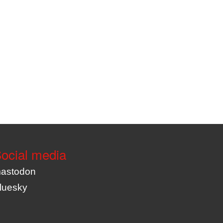
ocial media
astodon
luesky