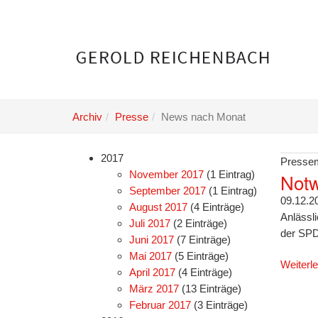
Skip
to
main
content
Archiv
Presse
News nach Monat
2017
Pressem
November 2017
(1 Eintrag)
Notw
September 2017
(1 Eintrag)
09.12.2
August 2017
(4 Einträge)
Anlässl
Juli 2017
(2 Einträge)
der SPD
Juni 2017
(7 Einträge)
Mai 2017
(5 Einträge)
Weiterl
April 2017
(4 Einträge)
März 2017
(13 Einträge)
Februar 2017
(3 Einträge)