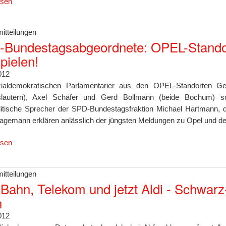
esen
itteilungen
Bundestagsabgeordnete: OPEL-Standor
pielen!
012
ialdemokratischen Parlamentarier aus den OPEL-Standorten G
rslautern), Axel Schäfer und Gerd Bollmann (beide Bochum) s
litische Sprecher der SPD-Bundestagsfraktion Michael Hartmann, d
agemann erklären anlässlich der jüngsten Meldungen zu Opel und de
esen
itteilungen
, Bahn, Telekom und jetzt Aldi - Schwar
h
012