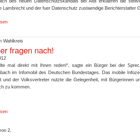
lich des neuen Datenschutzskandals bei Aldi erklaeren die stellv
ne Lambrecht und der fuer Datenschutz zustaendige Berichterstatter 
esen
 Wahlkreis
er fragen nach!
012
llte mal direkt mit Ihnen reden!“, sagte ein Bürger bei der Sp
bach im Infomobil des Deutschen Bundestages. Das mobile Infozen
 und der Volksvertreter nutzte die Gelegenheit, mit Bürgerinnen u
ch zu kommen.
esen
von 2.