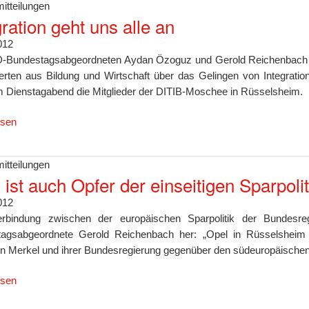
itteilungen
gration geht uns alle an
012
-Bundestagsabgeordneten Aydan Özoguz und Gerold Reichenbach di
erten aus Bildung und Wirtschaft über das Gelingen von Integrati
m Dienstagabend die Mitglieder der DITIB-Moschee in Rüsselsheim.
esen
itteilungen
 ist auch Opfer der einseitigen Sparpol
012
rbindung zwischen der europäischen Sparpolitik der Bundesre
agsabgeordnete Gerold Reichenbach her: „Opel in Rüsselsheim is
in Merkel und ihrer Bundesregierung gegenüber den südeuropäischen
esen