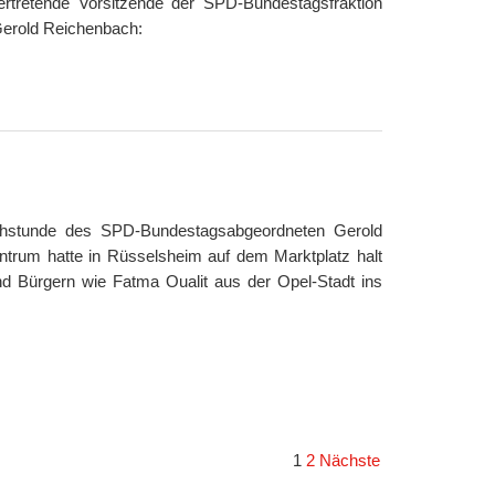
ertretende Vorsitzende der SPD-Bundestagsfraktion
Gerold Reichenbach:
rechstunde des SPD-Bundestagsabgeordneten Gerold
trum hatte in Rüsselsheim auf dem Marktplatz halt
nd Bürgern wie Fatma Oualit aus der Opel-Stadt ins
1
2
Nächste