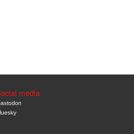
ocial media
astodon
luesky