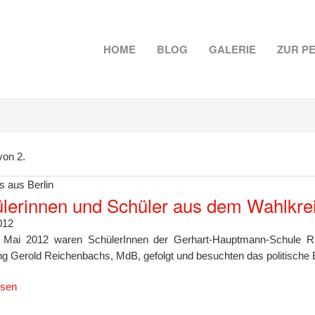
HOME
BLOG
GALERIE
ZUR P
von 2.
s aus Berlin
lerinnen und Schüler aus dem Wahlkrei
012
Mai 2012 waren SchülerInnen der Gerhart-Hauptmann-Schule R
ng Gerold Reichenbachs, MdB, gefolgt und besuchten das politische B
esen