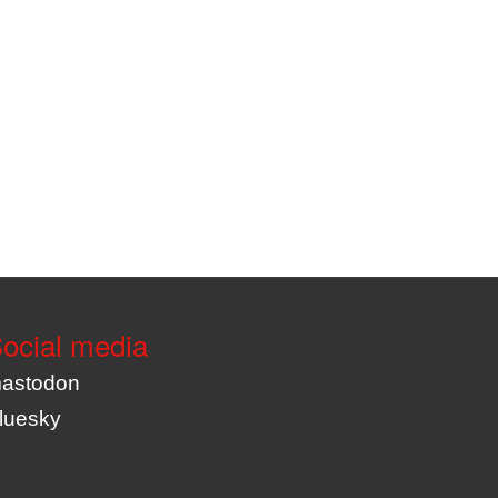
ocial media
astodon
luesky