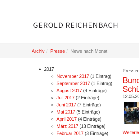
Skip
to
main
content
Archiv
Presse
News nach Monat
2017
Pressem
November 2017
(1 Eintrag)
Bund
September 2017
(1 Eintrag)
Schü
August 2017
(4 Einträge)
12.05.2
Juli 2017
(2 Einträge)
Juni 2017
(7 Einträge)
Mai 2017
(5 Einträge)
April 2017
(4 Einträge)
März 2017
(13 Einträge)
Weiterl
Februar 2017
(3 Einträge)