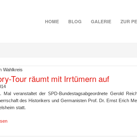
HOME
BLOG
GALERIE
ZUR P
 Wahlkreis
ory-Tour räumt mit Irrtümern auf
014
 Mal veranstaltet der SPD-Bundestagsabgeordnete Gerold Reiche
errschaft des Historikers und Germanisten Prof. Dr. Ernst Erich Me
lsheim statt.
esen