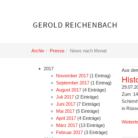
Skip
to
main
content
Archiv
Presse
News nach Monat
2017
Aus dem
November 2017
(1 Eintrag)
Hist
September 2017
(1 Eintrag)
29.07.2
August 2017
(4 Einträge)
Zum 14.
Juli 2017
(2 Einträge)
Schirmh
Juni 2017
(7 Einträge)
in Rüsse
Mai 2017
(5 Einträge)
April 2017
(4 Einträge)
Weiterl
März 2017
(13 Einträge)
Februar 2017
(3 Einträge)