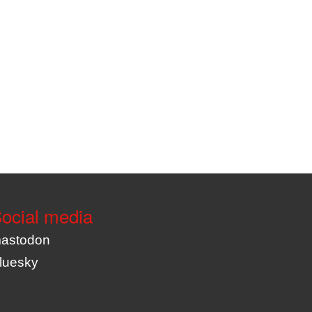
ocial media
astodon
luesky