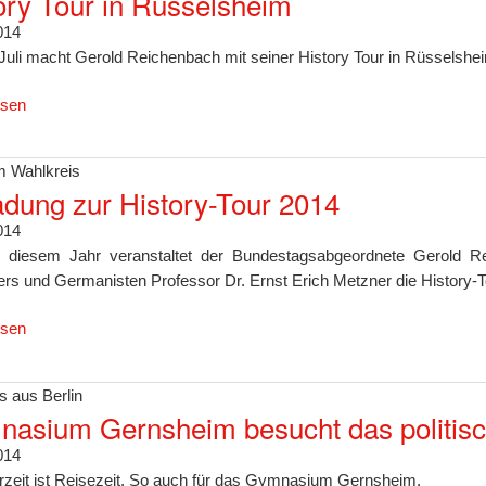
ory Tour in Rüsselsheim
014
Juli macht Gerold Reichenbach mit seiner History Tour in Rüsselshei
esen
 Wahlkreis
adung zur History-Tour 2014
014
 diesem Jahr veranstaltet der Bundestagsabgeordnete Gerold Re
kers und Germanisten Professor Dr. Ernst Erich Metzner die History-
esen
s aus Berlin
asium Gernsheim besucht das politisc
014
eit ist Reisezeit. So auch für das Gymnasium Gernsheim.