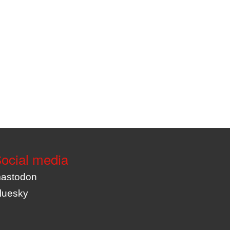
ocial media
astodon
luesky