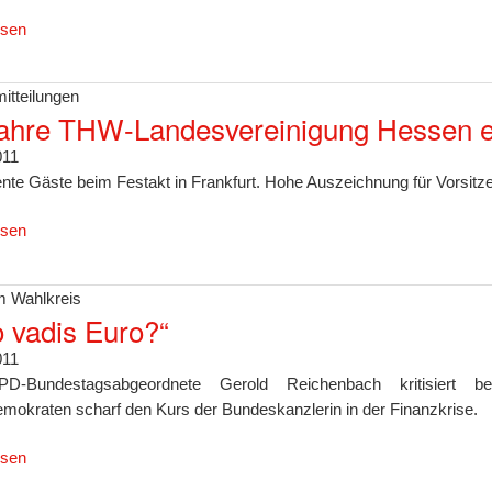
esen
itteilungen
ahre THW-Landesvereinigung Hessen e
011
nte Gäste beim Festakt in Frankfurt. Hohe Auszeichnung für Vorsi
esen
 Wahlkreis
 vadis Euro?“
011
D-Bundestagsabgeordnete Gerold Reichenbach kritisiert be
emokraten scharf den Kurs der Bundeskanzlerin in der Finanzkrise.
esen