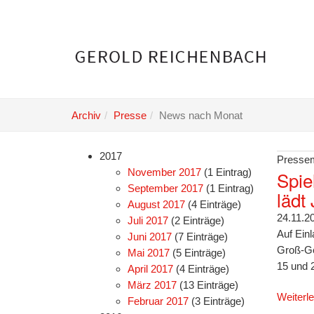
Skip
to
main
content
Archiv
Presse
News nach Monat
2017
Pressem
November 2017
(1 Eintrag)
Spie
September 2017
(1 Eintrag)
lädt
August 2017
(4 Einträge)
24.11.2
Juli 2017
(2 Einträge)
Auf Ein
Juni 2017
(7 Einträge)
Groß-Ge
Mai 2017
(5 Einträge)
15 und 
April 2017
(4 Einträge)
März 2017
(13 Einträge)
Weiterl
Februar 2017
(3 Einträge)