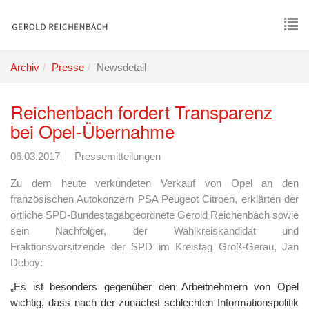
Skip
to
main
To
content
nav
Archiv
Presse
Newsdetail
Reichenbach fordert Transparenz
bei Opel-Übernahme
06.03.2017
Pressemitteilungen
Zu dem heute verkündeten Verkauf von Opel an den
französischen Autokonzern PSA Peugeot Citroen, erklärten der
örtliche SPD-Bundestagabgeordnete Gerold Reichenbach sowie
sein Nachfolger, der Wahlkreiskandidat und
Fraktionsvorsitzende der SPD im Kreistag Groß-Gerau, Jan
Deboy:
„Es ist besonders gegenüber den Arbeitnehmern von Opel
wichtig, dass nach der zunächst schlechten Informationspolitik