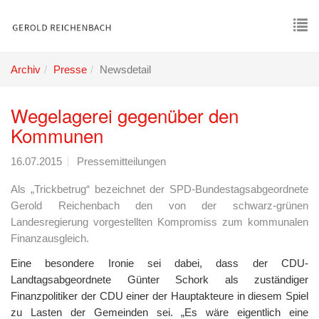
Skip
to
main
To
content
nav
Archiv
Presse
Newsdetail
Wegelagerei gegenüber den
Kommunen
16.07.2015
Pressemitteilungen
Als „Trickbetrug“ bezeichnet der SPD-Bundestagsabgeordnete
Gerold Reichenbach den von der schwarz-grünen
Landesregierung vorgestellten Kompromiss zum kommunalen
Finanzausgleich.
Eine besondere Ironie sei dabei, dass der CDU-
Landtagsabgeordnete Günter Schork als zuständiger
Finanzpolitiker der CDU einer der Hauptakteure in diesem Spiel
zu Lasten der Gemeinden sei. „Es wäre eigentlich eine