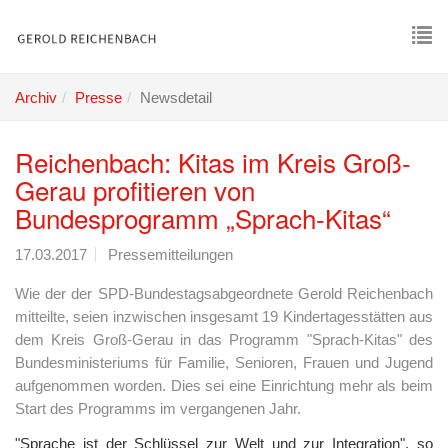
Skip
to
main
To
content
nav
Archiv
Presse
Newsdetail
Reichenbach: Kitas im Kreis Groß-
Gerau profitieren von
Bundesprogramm „Sprach-Kitas“
17.03.2017
Pressemitteilungen
Wie der der SPD-Bundestagsabgeordnete Gerold Reichenbach
mitteilte, seien inzwischen insgesamt 19 Kindertagesstätten aus
dem Kreis Groß-Gerau in das Programm "Sprach-Kitas" des
Bundesministeriums für Familie, Senioren, Frauen und Jugend
aufgenommen worden. Dies sei eine Einrichtung mehr als beim
Start des Programms im vergangenen Jahr.
"Sprache ist der Schlüssel zur Welt und zur Integration", so