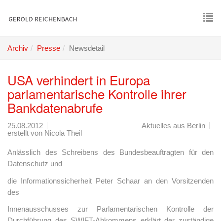
Skip
to
main
To
content
nav
Archiv
Presse
Newsdetail
USA verhindert in Europa
parlamentarische Kontrolle ihrer
Bankdatenabrufe
25.08.2012
Aktuelles aus Berlin
erstellt von
Nicola Theil
Anlässlich des Schreibens des Bundesbeauftragten für den
Datenschutz und
die Informationssicherheit Peter Schaar an den Vorsitzenden
des
Innenausschusses zur Parlamentarischen Kontrolle der
Durchführung des SWIFT-Abkommens erklärt der zuständige