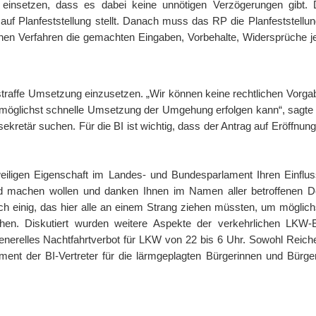
r einsetzen, dass es dabei keine unnötigen Verzögerungen gibt.
uf Planfeststellung stellt. Danach muss das RP die Planfeststell
en Verfahren die gemachten Eingaben, Vorbehalte, Widersprüche jegli
ch straffe Umsetzung einzusetzen. „Wir können keine rechtlichen Vorg
ne möglichst schnelle Umsetzung der Umgehung erfolgen kann“, sagt
kretär suchen. Für die BI ist wichtig, dass der Antrag auf Eröffnung
weiligen Eigenschaft im Landes- und Bundesparlament Ihren Einflus
nd machen wollen und danken Ihnen im Namen aller betroffenen Dor
inig, das hier alle an einem Strang ziehen müssten, um möglichst 
en. Diskutiert wurden weitere Aspekte der verkehrlichen LKW-
generelles Nachtfahrtverbot für LKW von 22 bis 6 Uhr. Sowohl Reic
ment der BI-Vertreter für die lärmgeplagten Bürgerinnen und Bürg