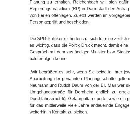
Planung zu erhalten. Reichenbach will sich dafü
Regierungspräsidium (RP) in Darmstadt den Antrag a
von Ferien offenlegen. Zuletzt werden im vorgegeben
Person geprüft und beschieden.
Die SPD-Politiker sicherten zu, sich für eine zeitli
es wichtig, dass die Politik Druck macht, damit ei
Gespräch mit dem zuständigen Minister bzw. Staatsse
bald erfolgen könne.
„Wir begrüßen es sehr, wenn Sie beide in Ihrer je
Abarbeitung der genannten Planungsschritte gelte
Neumann und Rudolf Daum von der BI. Man war sich e
Umgehungsstraße für Dornheim endlich zu erreich
Durchfahrverbot für Gefahrguttarnsporte sowie ein 
für das mittlerweile viele Jahre andauernde Engage
weiterhin in Kontakt zu bleiben.