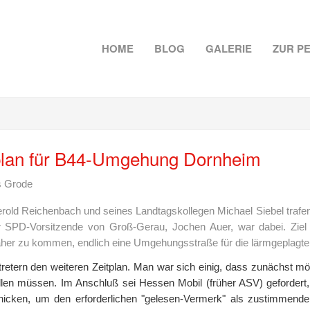
HOME
BLOG
GALERIE
ZUR P
tplan für B44-Umgehung Dornheim
s Grode
d Reichenbach und seines Landtagskollegen Michael Siebel trafen si
r SPD-Vorsitzende von Groß-Gerau, Jochen Auer, war dabei. Ziel
her zu kommen, endlich eine Umgehungsstraße für die lärmgeplagten
tretern den weiteren Zeitplan. Man war sich einig, dass zunächst m
llen müssen. Im Anschluß sei Hessen Mobil (früher ASV) gefordert
ken, um den erforderlichen "gelesen-Vermerk" als zustimmende B