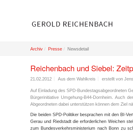
Skip
to
main
content
Archiv
Presse
Newsdetail
Reichenbach und Siebel: Zei
21.02.2012
Aus dem Wahlkreis
erstellt von
Jen
Auf Einladung des SPD-Bundestagsabgeordneten Gerol
Bürgerinitiative Umgehung-B44-Dornheim. Auch de
Abgeordneten dabei unterstützen können dem Ziel nä
Die beiden SPD-Politiker besprachen mit den BI-Ver
Gerau und Riedstadt die erforderlichen Weichen ste
zum Bundesverkehrsministerium nach Bonn zu schic