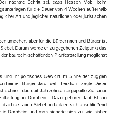
 Der nächste Schritt sei, dass Hessen Mobil beim
ungsunterlagen für die Dauer von 4 Wochen außerhalb
cher Art und jeglicher natürlichen oder juristischen
aben umgehen, aber für die Bürgerinnen und Bürger ist
e Siebel. Darum werde er zu gegebenen Zeitpunkt das
 der baurecht-schaffenden Planfeststellung möglichst
s und Ihr politisches Gewicht im Sinne der zügigen
nheimer Bürger dafür sehr herzlich“, sagte Dieter
schnell, das seit Jahrzehnten angepeilte Ziel einer
Entlastung in Dornheim. Dazu gehören laut BI ein
henbach als auch Siebel bedankten sich abschließend
er in Dornheim und man sicherte sich zu, wie bisher