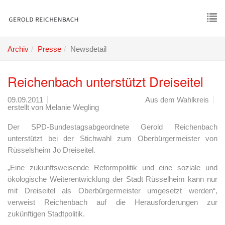
Skip
to
main
To
content
nav
Archiv
Presse
Newsdetail
Reichenbach unterstützt Dreiseitel
09.09.2011
Aus dem Wahlkreis
erstellt von
Melanie Wegling
Der SPD-Bundestagsabgeordnete Gerold Reichenbach
unterstützt bei der Stichwahl zum Oberbürgermeister von
Rüsselsheim Jo Dreiseitel.
„Eine zukunftsweisende Reformpolitik und eine soziale und
ökologische Weiterentwicklung der Stadt Rüsselheim kann nur
mit Dreiseitel als Oberbürgermeister umgesetzt werden“,
verweist Reichenbach auf die Herausforderungen zur
zukünftigen Stadtpolitik.