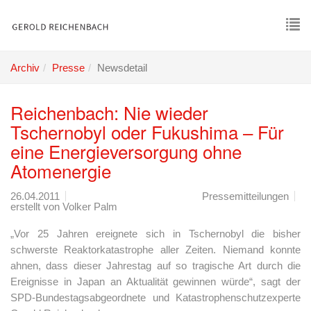
Skip
to
main
To
content
nav
Archiv
Presse
Newsdetail
Reichenbach: Nie wieder
Tschernobyl oder Fukushima – Für
eine Energieversorgung ohne
Atomenergie
26.04.2011
Pressemitteilungen
erstellt von
Volker Palm
„Vor 25 Jahren ereignete sich in Tschernobyl die bisher
schwerste Reaktorkatastrophe aller Zeiten. Niemand konnte
ahnen, dass dieser Jahrestag auf so tragische Art durch die
Ereignisse in Japan an Aktualität gewinnen würde“, sagt der
SPD-Bundestagsabgeordnete und Katastrophenschutzexperte