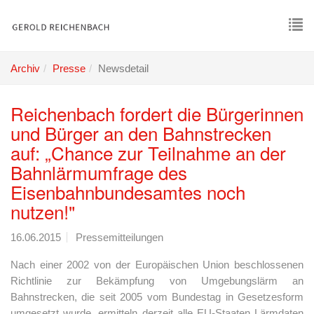
Skip
to
main
To
content
nav
Archiv
Presse
Newsdetail
Reichenbach fordert die Bürgerinnen
und Bürger an den Bahnstrecken
auf: „Chance zur Teilnahme an der
Bahnlärmumfrage des
Eisenbahnbundesamtes noch
nutzen!"
16.06.2015
Pressemitteilungen
Nach einer 2002 von der Europäischen Union beschlossenen
Richtlinie zur Bekämpfung von Umgebungslärm an
Bahnstrecken, die seit 2005 vom Bundestag in Gesetzesform
umgesetzt wurde, ermitteln derzeit alle EU-Staaten Lärmdaten