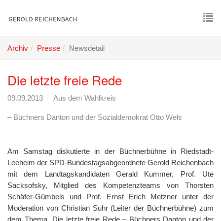
Skip
to
main
To
content
nav
Archiv
Presse
Newsdetail
Die letzte freie Rede
09.09.2013
Aus dem Wahlkreis
– Büchners Danton und der Sozialdemokrat Otto Wels
Am Samstag diskutierte in der Büchnerbühne in Riedstadt-
Leeheim der SPD-Bundestagsabgeordnete Gerold Reichenbach
mit dem Landtagskandidaten Gerald Kummer, Prof. Ute
Sacksofsky, Mitglied des Kompetenzteams von Thorsten
Schäfer-Gümbels und Prof. Ernst Erich Metzner unter der
Moderation von Christian Suhr (Leiter der Büchnerbühne) zum
dem Thema „Die letzte freie Rede – Büchners Danton und der