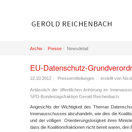
Skip
to
main
content
Archiv
Presse
Newsdetail
EU-Datenschutz-Grundverordn
22.10.2012
Pressemitteilungen
erstellt von
Nicol
Anlässlich der öffentlichen Anhörung im Innenauss
SPD-Bundestagsfraktion Gerold Reichenbach:
Angesichts der Wichtigkeit des Themas Datenschut
Innenausschusses abzuhandeln, wie dies die Koalitions
und der völligen Orientierungslosigkeit ihres Min
dass die Koalitionsfraktionen nicht bereit waren, den