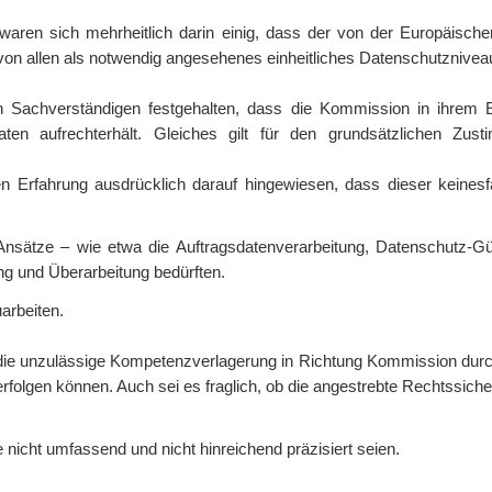
 waren sich mehrheitlich darin einig, dass der von der Europäisc
 von allen als notwendig angesehenes einheitliches Datenschutzniveau
n Sachverständigen festgehalten, dass die Kommission in ihrem E
en aufrechterhält. Gleiches gilt für den grundsätzlichen Zus
n Erfahrung ausdrücklich darauf hingewiesen, dass dieser keinesfal
Ansätze – wie etwa die Auftragsdatenverarbeitung, Datenschutz-G
ung und Überarbeitung bedürften.
arbeiten.
en die unzulässige Kompetenzverlagerung in Richtung Kommission durc
folgen können. Auch sei es fraglich, ob die angestrebte Rechtssicher
nicht umfassend und nicht hinreichend präzisiert seien.