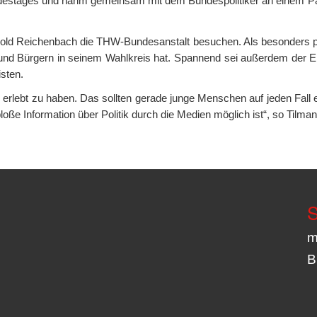
ndestages und nahm gemeinsam mit dem Bundespolitiker an einem Pa
ld Reichenbach die THW-Bundesanstalt besuchen. Als besonders pos
und Bürgern in seinem Wahlkreis hat. Spannend sei außerdem der Einb
sten.
m erlebt zu haben. Das sollten gerade junge Menschen auf jeden Fall
 bloße Information über Politik durch die Medien möglich ist“, so Tilm
S
m
B