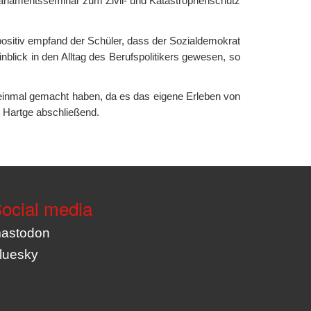
rlamentsseminar zum Zivil- und Katastrophenschutz
itiv empfand der Schüler, dass der Sozialdemokrat
lick in den Alltag des Berufspolitikers gewesen, so
 einmal gemacht haben, da es das eigene Erleben von
an Hartge abschließend.
ocial media
astodon
luesky