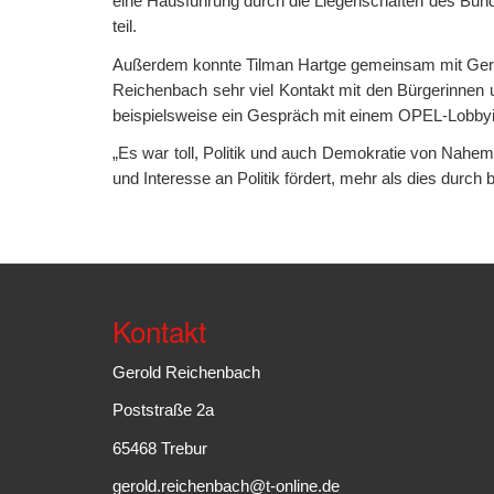
eine Hausführung durch die Liegenschaften des Bu
teil.
Außerdem konnte Tilman Hartge gemeinsam mit Gero
Reichenbach sehr viel Kontakt mit den Bürgerinnen 
beispielsweise ein Gespräch mit einem OPEL-Lobbyi
„Es war toll, Politik und auch Demokratie von Nahe
und Interesse an Politik fördert, mehr als dies durch
Kontakt
Gerold Reichenbach
Poststraße 2a
65468 Trebur
gerold.reichenbach@t-online.de