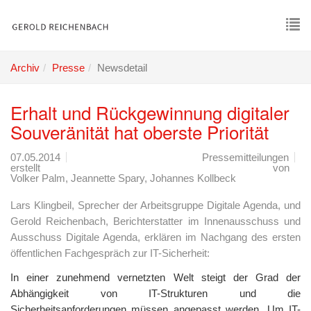
Skip
to
main
To
content
nav
Archiv
Presse
Newsdetail
Erhalt und Rückgewinnung digitaler
Souveränität hat oberste Priorität
07.05.2014
Pressemitteilungen
erstellt von
Volker Palm, Jeannette Spary, Johannes Kollbeck
Lars Klingbeil, Sprecher der Arbeitsgruppe Digitale Agenda, und
Gerold Reichenbach, Berichterstatter im Innenausschuss und
Ausschuss Digitale Agenda, erklären im Nachgang des ersten
öffentlichen Fachgespräch zur IT-Sicherheit:
In einer zunehmend vernetzten Welt steigt der Grad der
Abhängigkeit von IT-Strukturen und die
Sicherheitsanforderungen müssen angepasst werden. Um IT-