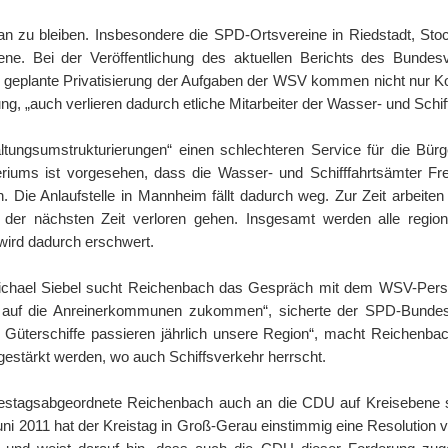
zu bleiben. Insbesondere die SPD-Ortsvereine in Riedstadt, Stoc
e. Bei der Veröffentlichung des aktuellen Berichts des Bundes
ie geplante Privatisierung der Aufgaben der WSV kommen nicht nur Ko
 „auch verlieren dadurch etliche Mitarbeiter der Wasser- und Schifffa
ltungsumstrukturierungen“ einen schlechteren Service für die Bür
eriums ist vorgesehen, dass die Wasser- und Schifffahrtsämter Fre
ie Anlaufstelle in Mannheim fällt dadurch weg. Zur Zeit arbeiten d
der nächsten Zeit verloren gehen. Insgesamt werden alle region
 wird dadurch erschwert.
ael Siebel sucht Reichenbach das Gespräch mit dem WSV-Person
n auf die Anreinerkommunen zukommen“, sicherte der SPD-Bundest
en Güterschiffe passieren jährlich unsere Region“, macht Reichen
t gestärkt werden, wo auch Schiffsverkehr herrscht.
stagsabgeordnete Reichenbach auch an die CDU auf Kreisebene s
i 2011 hat der Kreistag in Groß-Gerau einstimmig eine Resolution ve