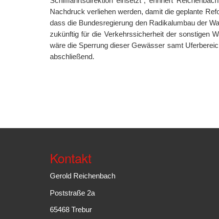
Schifffahrtsdirektion einsetzt“, erinnert Reichen
Nachdruck verliehen werden, damit die geplante Ref
dass die Bundesregierung den Radikalumbau der Wasse
zukünftig für die Verkehrssicherheit der sonstigen
wäre die Sperrung dieser Gewässer samt Uferbereic
abschließend.
Kontakt
Gerold Reichenbach
Poststraße 2a
65468 Trebur