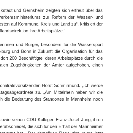
kstadt und Gernsheim zeigten sich erfreut über das
verkehrsministeriums zur Reform der Wasser- und
sten auf Kommune, Kreis und Land zu“, kritisiert der
hrtsdirektion ihre Arbeitsplätze.“
gerinnen und Bürger, besonders für die Wassersport
iburg und Bonn in Zukunft die Organisation für das
ort 200 Beschäftigte, deren Arbeitsplätze durch die
alen Zugehörigkeiten der Ämter aufgehoben, einen
alratsvorsitzenden Horst Schmirmund. „Ich werde
agsabgeordnete zu. „Am Mittelrhein haben wir die
bach die Bedeutung des Standortes in Mannheim noch
owie seinen CDU-Kollegen Franz-Josef Jung, ihren
rabschiedet, die sich für den Erhalt der Mannheimer