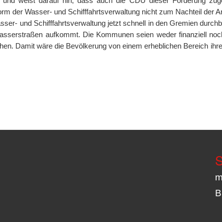
bach und weist darauf hin, dass auch die CDU dieser Forderung zu
orm der Wasser- und Schifffahrtsverwaltung nicht zum Nachteil der A
r- und Schifffahrtsverwaltung jetzt schnell in den Gremien durchbo
 Wasserstraßen aufkommt. Die Kommunen seien weder finanziell noch
hen. Damit wäre die Bevölkerung von einem erheblichen Bereich i
S
m
B