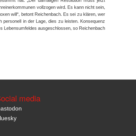
gestimmt hat. „Der damaligen Resolution muss jetzt
nreinerkommunen vollzogen wird. Es kann nicht sein,
xen will“, betont Reichenbach. Es sei zu klären, wer
 personell in der Lage, dies zu leisten. Konsequenz
hres Lebensumfeldes ausgeschlossen, so Reichenbach
ocial media
astodon
luesky