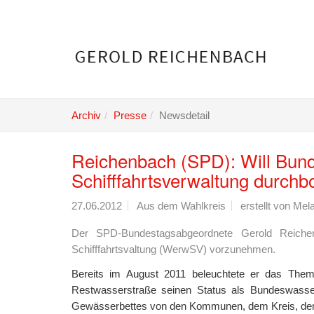
Skip
to
main
content
Archiv
Presse
Newsdetail
Reichenbach (SPD): Will Bun
Schifffahrtsverwaltung durchb
27.06.2012
Aus dem Wahlkreis
erstellt von
Mela
Der SPD-Bundestagsabgeordnete Gerold Reichen
Schifffahrtsvaltung (WerwSV) vorzunehmen.
Bereits im August 2011 beleuchtete er das Thema
Restwasserstraße seinen Status als Bundeswasser
Gewässerbettes von den Kommunen, dem Kreis, dem