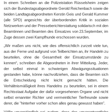
In einem Schreiben an die Polizeistation Rüsselsheim zeigen
sich der Bundestagsabgeordnete Gerold Reichenbach sowie die
beiden Landtagsabgeordneten Kerstin Geis und Gerald Kummer
(alle SPD) angesichts der überbordenden Kritik in sozialen
Netzwerken und der Presseberichterstattung solidarisch mit den
Beamtinnen und Beamten des Einsatzes von 23.September, im
Zuge dessen zwei Kampfhunde erschossen wurden.
„Wir maßen uns nicht, wie dies offensichtlich zurzeit viele tun,
aus der Ferne und aufgrund von Teilberichten an, ihr Handeln zu
beurteilen, ohne die Gesamtheit der Einsatzumstände zu
kennen“, schreiben die Abgeordneten in ihrer Mitteilung. Jeder,
der selbst einmal in schwierigen Abwägungssituationen
gestanden habe, könne nachvollziehen, dass die Beamten sich
die Entscheidung nicht leicht gemacht hätten. Die
Verhältnismäßigkeit ihres Handelns zu beurteilen, sei in einem
Rechtsstaat Aufgabe der dafür vorgesehenen Organe und nicht
selbst ernannter Richter und vermeintlicher Tierfreunde sowie
derer, die "hinterher vorher schon alles genau gewusst haben".
Völlig unverständlich sei zudem, dass das unverantwortliche