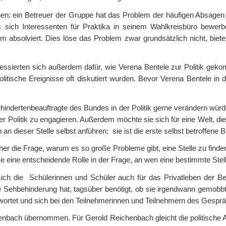
n: ein Betreuer der Gruppe hat das Problem der häufigen Absagen
 sich Interessenten für Praktika in seinem Wahlkreisbüro bewerbe
 absolviert. Dies löse das Problem zwar grundsätzlich nicht, biete 
essierten sich außerdem dafür, wie Verena Bentele zur Politik gekom
 politische Ereignisse oft diskutiert wurden. Bevor Verena Bentele in 
hindertenbeauftragte des Bundes in der Politik gerne verändern wür
der Politik zu engagieren. Außerdem möchte sie sich für eine Welt, 
h an dieser Stelle selbst anführen: sie ist die erste selbst betroffen
er die Frage, warum es so große Probleme gibt, eine Stelle zu find
e eine entscheidende Rolle in der Frage, an wen eine bestimmte Stel
ich die Schülerinnen und Schüler auch für das Privatleben der Beh
ne Sehbehinderung hat, tagsüber benötigt, ob sie irgendwann gemobb
wortet und sich bei den Teilnehmerinnen und Teilnehmern des Gespräc
enbach übernommen. Für Gerold Reichenbach gleicht die politische Arb