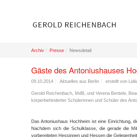
Skip
to
main
content
Archiv
Presse
Newsdetail
Gäste des Antoniushauses Ho
09.10.2014
Aktuelles aus Berlin
erstellt von
Lidi
Gerold Reichenbach, MdB, und Verena Bentele, Beau
körperbehinderter Schülerinnen und Schüler des An
Das Antoniushaus Hochheim ist eine Einrichtung, die
Nachdem sich die Schulklasse, die gerade die Mit
vorbereiteten Hessinnen und Hessen die Gelegenheit,