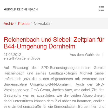
Skip
to
main
To
content
nav
Archiv
Presse
Newsdetail
Reichenbach und Siebel: Zeitplan für
B44-Umgehung Dornheim
21.02.2012
Aus dem Wahlkreis
erstellt von
Jens Grode
Auf Einladung des SPD-Bundestagsabgeordneten Gerold
Reichenbach und seines Landtagskollegen Michael Siebel
trafen sich jetzt die beiden Abgeordneten mit Vertretern der
Bürgerinitiative Umgehung-B44-Dornheim. Auch der SPD-
Vorsitzende von Groß-Gerau, Jochen Auer, war dabei. Ziel des
Gesprächs war es auszuloten, wie die beiden Abgeordneten
dabei unterstützen können dem Ziel näher zu kommen, endlich
eine Umgehungsstraße für die lärmgeplagten Bürgerinnen und