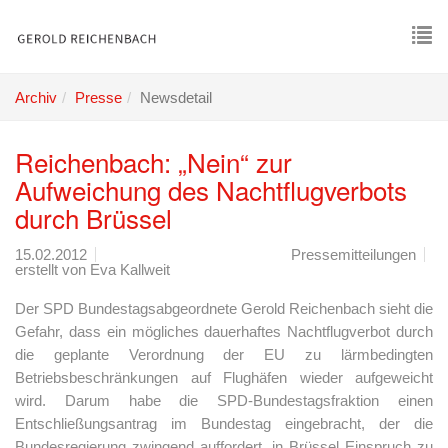
Skip
to
main
To
content
nav
Archiv
Presse
Newsdetail
Reichenbach: „Nein“ zur
Aufweichung des Nachtflugverbots
durch Brüssel
15.02.2012
Pressemitteilungen
erstellt von
Eva Kallweit
Der SPD Bundestagsabgeordnete Gerold Reichenbach sieht die
Gefahr, dass ein mögliches dauerhaftes Nachtflugverbot durch
die geplante Verordnung der EU zu lärmbedingten
Betriebsbeschränkungen auf Flughäfen wieder aufgeweicht
wird. Darum habe die SPD-Bundestagsfraktion einen
Entschließungsantrag im Bundestag eingebracht, der die
Bundesregierung zwingend auffordert, in Brüssel Einspruch zu