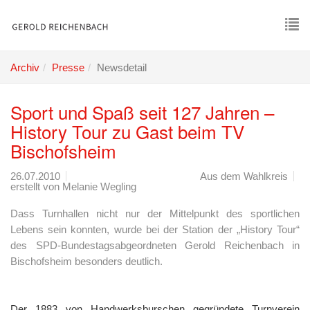
Skip
to
main
To
content
nav
Archiv
Presse
Newsdetail
Sport und Spaß seit 127 Jahren –
History Tour zu Gast beim TV
Bischofsheim
26.07.2010
Aus dem Wahlkreis
erstellt von
Melanie Wegling
Dass Turnhallen nicht nur der Mittelpunkt des sportlichen
Lebens sein konnten, wurde bei der Station der „History Tour“
des SPD-Bundestagsabgeordneten Gerold Reichenbach in
Bischofsheim besonders deutlich.
Der 1883 von Handwerksburschen gegründete Turnverein