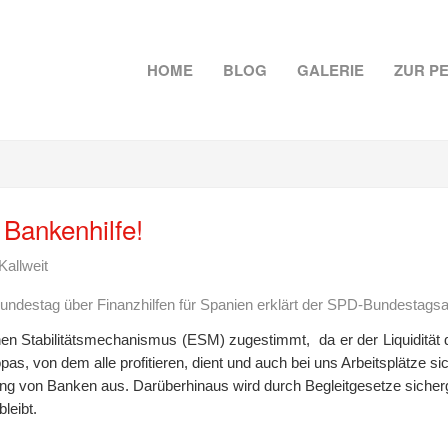
HOME
BLOG
GALERIE
ZUR P
Bankenhilfe!
Kallweit
undestag über Finanzhilfen für Spanien erklärt der SPD-Bundestag
n Stabilitätsmechanismus (ESM) zugestimmt, da er der Liquidität d
as, von dem alle profitieren, dient und auch bei uns Arbeitsplätze si
ung von Banken aus. Darüberhinaus wird durch Begleitgesetze sicherges
bleibt.