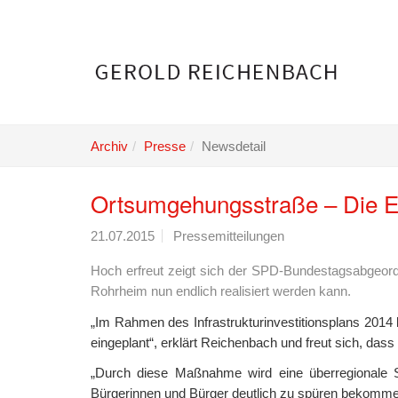
Skip
to
main
content
Archiv
Presse
Newsdetail
Ortsumgehungsstraße – Die E
21.07.2015
Pressemitteilungen
Hoch erfreut zeigt sich der SPD-Bundestagsabgeordn
Rohrheim nun endlich realisiert werden kann.
„Im Rahmen des Infrastrukturinvestitionsplans 201
eingeplant“, erklärt Reichenbach und freut sich, da
„Durch diese Maßnahme wird eine überregionale St
Bürgerinnen und Bürger deutlich zu spüren bekomm