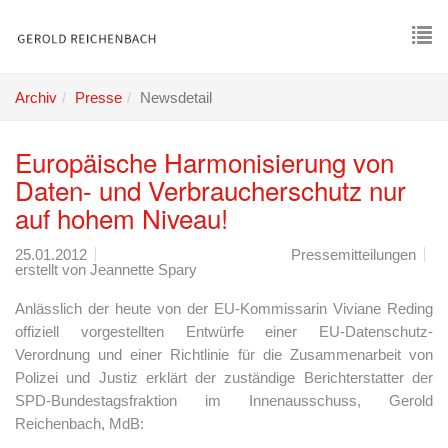
Skip
to
main
To
content
nav
Archiv
Presse
Newsdetail
Europäische Harmonisierung von
Daten- und Verbraucherschutz nur
auf hohem Niveau!
25.01.2012
Pressemitteilungen
erstellt von
Jeannette Spary
Anlässlich der heute von der EU-Kommissarin Viviane Reding
offiziell vorgestellten Entwürfe einer EU-Datenschutz-
Verordnung und einer Richtlinie für die Zusammenarbeit von
Polizei und Justiz erklärt der zuständige Berichterstatter der
SPD-Bundestagsfraktion im Innenausschuss, Gerold
Reichenbach, MdB: