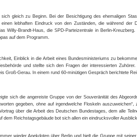
e sich gleich zu Beginn. Bei der Besichtigung des ehemaligen St
 einen lebhaften Eindruck von den Zuständen, die während der 
s Willy-Brandt-Haus, die SPD-Parteizentrale in Berlin-Kreuzberg.
opas auf dem Programm.
hkeit, Einblick in die Arbeit eines Bundesministeriums zu bekommen
esbehörde und stellte sich den Fragen der interessierten Zuhöre
is Groß-Gerau. In einem rund 60-minütigen Gespräch berichtete Reich
e sich die angereiste Gruppe von der Souveränität des Abgeordnet
Antworten gegeben, ohne auf irgendwelche Floskeln auszuweichen“,
 Vortrag über die Arbeit des Deutschen Bundestages, dem alle Tei
 dem Reichstagsgebäude bot sich allen ein eindrucksvoller Ausblic
mer wieder Anekdoten über Berlin und hielt die Gruppe mit seiner of