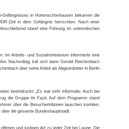
asi-Gefängnisses in Hohenschönhausen bekamen die
DDR-Zeit in dem Gefängnis herrschten. Nach einer
 Anschließend stand eine Führung im unterirdischen
. Im Arbeits- und Sozialministerium informierte eine
r. Am Nachmittag traf sich dann Gerold Reichenbach
enbach über seine Arbeit als Abgeordneter in Berlin
en beeindruckt: „Es war sehr informativ. Auch bei
 zog die Gruppe ihr Fazit. Auf dem Programm stand
lnehmer über die Besuchertribünen lauschen konnten.
k über die gesamte Bundeshauptstadt.
fenen und lustigen Art zu jeder Zeit bei Laune. Die