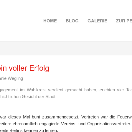
HOME
BLOG
GALERIE
ZUR P
in voller Erfolg
nie Wegling
gagement im Wahlkreis verdient gemacht haben, erlebten vier Tag
hichtlichen Gesicht der Stadt.
ar dieses Mal bunt zusammengesetzt. Vertreten war die Feuerwe
itere ehrenamtlich engagierte Vereins- und Organisationsvertreter.
Seite Berlins kennen zu lernen.