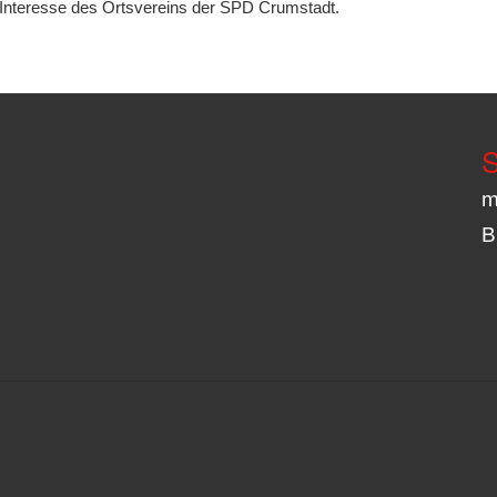
s Interesse des Ortsvereins der SPD Crumstadt.
S
m
B