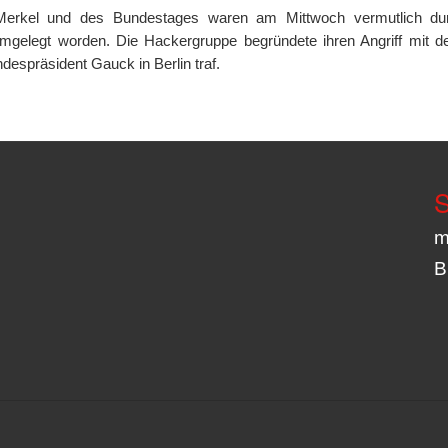
a Merkel und des Bundestages waren am Mittwoch vermutlich du
gelegt worden. Die Hackergruppe begründete ihren Angriff mit de
espräsident Gauck in Berlin traf.
S
m
B