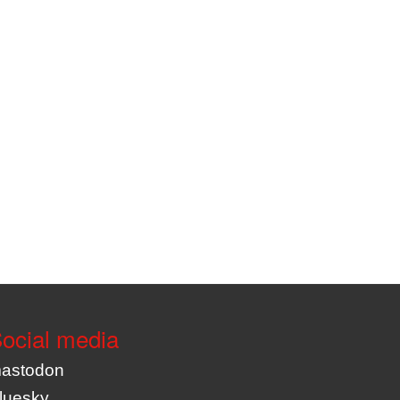
ocial media
astodon
luesky