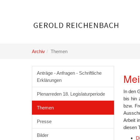
Skip
to
main
content
Archiv
Themen
Anträge - Anfragen - Schriftliche
Mei
Erklärungen
In den 
Plenarreden 18. Legislaturperiode
bis hin
bzw. Fr
Themen
Ausschu
Arbeit 
Presse
diesen 
Bilder
Di