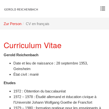
Skip
to
main
To
content
nav
Zur Person
CV en français
Curriculum Vitae
Gerold Reichenbach
Date et lieu de naissance : 28 septembre 1953,
Geinsheim
État civil : marié
Etudes
1972 : Obtention du baccalauréat
1972 – 1978 : Étudié allemand et éducation civique à
l’Université Johann Wolfgang Goethe de Francfort
1979 – 1980 : formation pratique pour les enseignants à