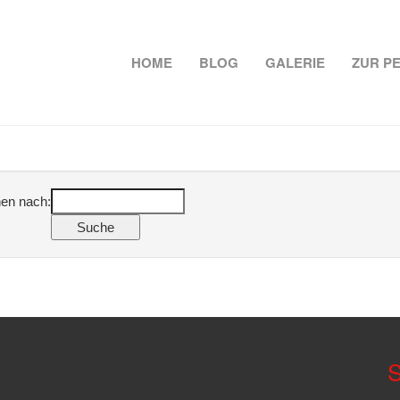
HOME
BLOG
GALERIE
ZUR P
en nach:
S