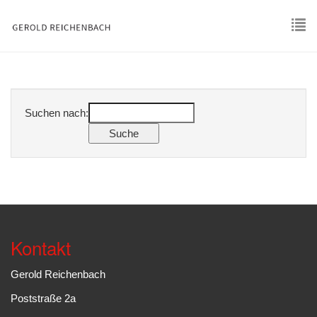
Skip
to
main
To
content
nav
Suchen nach:
Kontakt
Gerold Reichenbach
Poststraße 2a