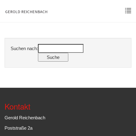
Skip
to
main
To
content
nav
Suchen nach:
Kontakt
Gerold Reichenbach
Poststraße 2a