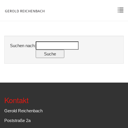
Skip
to
main
To
content
nav
Suchen nach:
Kontakt
Gerold Reichenbach
Poststraße 2a