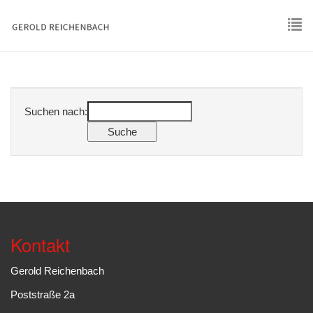
Skip
to
main
To
content
nav
Suchen nach:
Kontakt
Gerold Reichenbach
Poststraße 2a