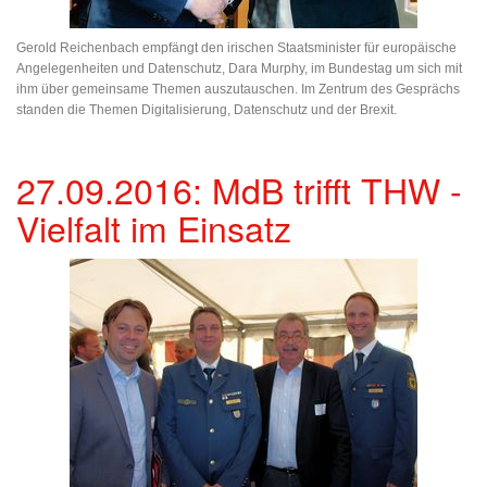
Gerold Reichenbach empfängt den irischen Staatsminister für europäische
Angelegenheiten und Datenschutz, Dara Murphy, im Bundestag um sich mit
ihm über gemeinsame Themen auszutauschen. Im Zentrum des Gesprächs
standen die Themen Digitalisierung, Datenschutz und der Brexit.
27.09.2016: MdB trifft THW -
Vielfalt im Einsatz