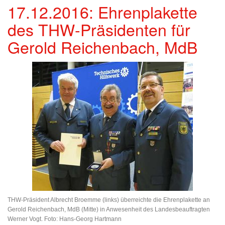
17.12.2016: Ehrenplakette
des THW-Präsidenten für
Gerold Reichenbach, MdB
THW-Präsident Albrecht Broemme (links) überreichte die Ehrenplakette an
Gerold Reichenbach, MdB (Mitte) in Anwesenheit des Landesbeauftragten
Werner Vogt. Foto: Hans-Georg Hartmann