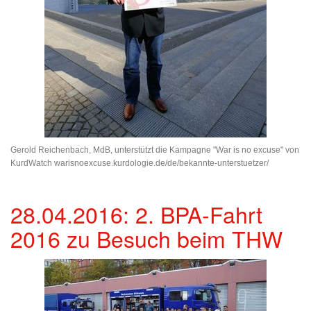
Gerold Reichenbach, MdB, unterstützt die Kampagne "War is no excuse" von
KurdWatch warisnoexcuse.kurdologie.de/de/bekannte-unterstuetzer/
28.04.2016: 2. BPA-Fahrt
2016 zu Besuch beim THW