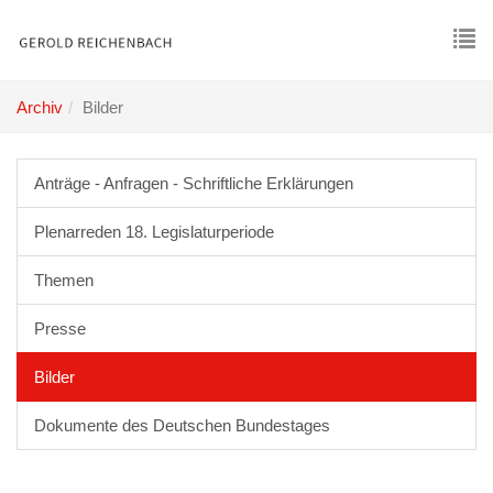
Skip
to
main
To
content
nav
Archiv
Bilder
Anträge - Anfragen - Schriftliche Erklärungen
Plenarreden 18. Legislaturperiode
Themen
Presse
Bilder
Dokumente des Deutschen Bundestages