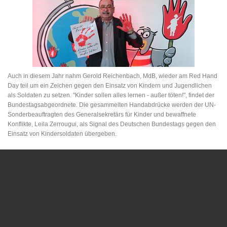
Auch in diesem Jahr nahm Gerold Reichenbach, MdB, wieder am Red Hand
Day teil um ein Zeichen gegen den Einsatz von Kindern und Jugendlichen
als Soldaten zu setzen. "Kinder sollen alles lernen - außer töten!", findet der
Bundestagsabgeordnete. Die gesammelten Handabdrücke werden der UN-
Sonderbeauftragten des Generalsekretärs für Kinder und bewaffnete
Konflikte, Leila Zerrougui, als Signal des Deutschen Bundestags gegen den
Einsatz von Kindersoldaten übergeben.
Kontakt
Gerold Reichenbach