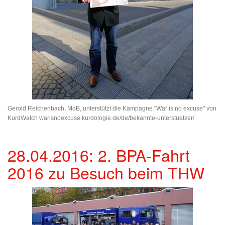
Gerold Reichenbach, MdB, unterstützt die Kampagne "War is no excuse" von
KurdWatch warisnoexcuse.kurdologie.de/de/bekannte-unterstuetzer/
28.04.2016: 2. BPA-Fahrt
2016 zu Besuch beim THW