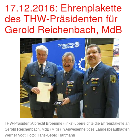
17.12.2016: Ehrenplakette
des THW-Präsidenten für
Gerold Reichenbach, MdB
THW-Präsident Albrecht Broemme (links) überreichte die Ehrenplakette an
Gerold Reichenbach, MdB (Mitte) in Anwesenheit des Landesbeauftragten
Werner Vogt. Foto: Hans-Georg Hartmann