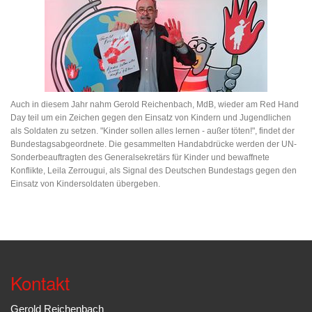
Auch in diesem Jahr nahm Gerold Reichenbach, MdB, wieder am Red Hand
Day teil um ein Zeichen gegen den Einsatz von Kindern und Jugendlichen
als Soldaten zu setzen. "Kinder sollen alles lernen - außer töten!", findet der
Bundestagsabgeordnete. Die gesammelten Handabdrücke werden der UN-
Sonderbeauftragten des Generalsekretärs für Kinder und bewaffnete
Konflikte, Leila Zerrougui, als Signal des Deutschen Bundestags gegen den
Einsatz von Kindersoldaten übergeben.
Kontakt
Gerold Reichenbach