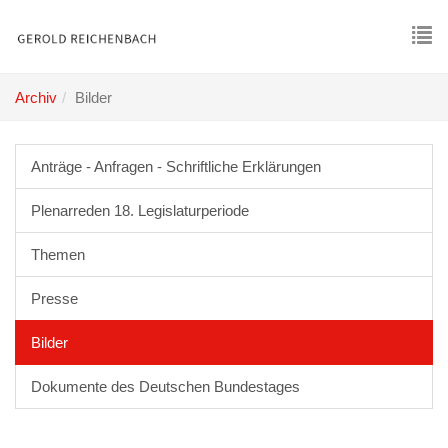
Skip
to
main
To
content
nav
Archiv
Bilder
Anträge - Anfragen - Schriftliche Erklärungen
Plenarreden 18. Legislaturperiode
Themen
Presse
Bilder
Dokumente des Deutschen Bundestages