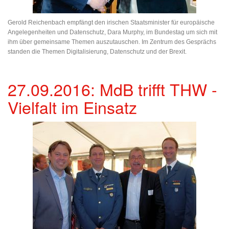
Gerold Reichenbach empfängt den irischen Staatsminister für europäische
Angelegenheiten und Datenschutz, Dara Murphy, im Bundestag um sich mit
ihm über gemeinsame Themen auszutauschen. Im Zentrum des Gesprächs
standen die Themen Digitalisierung, Datenschutz und der Brexit.
27.09.2016: MdB trifft THW -
Vielfalt im Einsatz