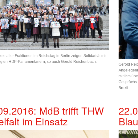
te aller Fraktionen im Reichstag in Berlin zeigen Solidarität mit
lgten HDP-Parlamentariern, so auch Gerold Reichenbach.
Gerold Reic
Angelegenh
mit ihm üb
Gesprächs 
Brexit.
09.2016: MdB trifft THW
22.0
elfalt im Einsatz
Blau