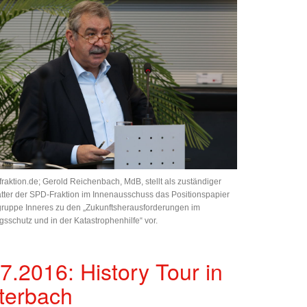
fraktion.de; Gerold Reichenbach, MdB, stellt als zuständiger
atter der SPD-Fraktion im Innenausschuss das Positionspapier
sgruppe Inneres zu den „Zukunftsherausforderungen im
sschutz und in der Katastrophenhilfe“ vor.
7.2016: History Tour in
terbach