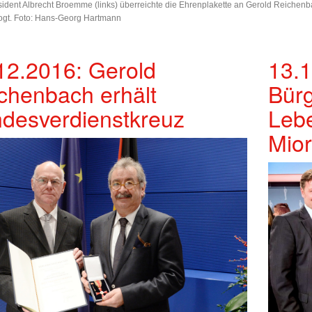
dent Albrecht Broemme (links) überreichte die Ehrenplakette an Gerold Reichenb
ogt. Foto: Hans-Georg Hartmann
12.2016: Gerold
13.1
chenbach erhält
Bürg
desverdienstkreuz
Lebe
Mio