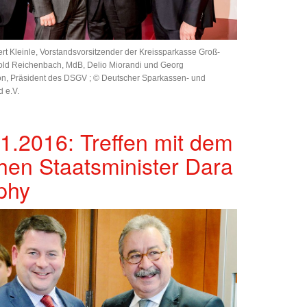
rbert Kleinle, Vorstandsvorsitzender der Kreissparkasse Groß-
old Reichenbach, MdB, Delio Miorandi und Georg
n, Präsident des DSGV ; © Deutscher Sparkassen- und
 e.V.
1.2016: Treffen mit dem
chen Staatsminister Dara
phy