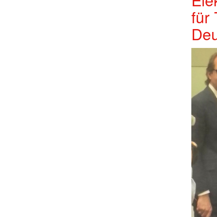
für
Deu