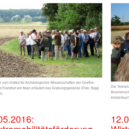
r vom Institut für Archäologische Wissenschaften der Goethe-
Die Teilneh
ät Frankfurt am Main erläutert das Grabungsgelände (Foto: Biggi
Brunnensch
).
Kelsterbach
05.2016:
12.0
ktromobilitätsförderung
Wirt