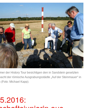
mer der History Tour besichtigen den in Sandstein gesetzten
acht der römische Ausgrabungsstädte „Auf der Steinmauer“ in
 (Foto: Michael Kapp).
5.2016:
schaftsjuniorin aus