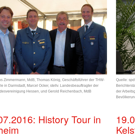
Quelle: spd
 Jens Zimmermann, MdB, Thomas König, Geschäftsführer der THW-
Berichterst
lle in Darmstadt, Marcel Ocker, stellv. Landesbeauftragter der
der Arbeit
esvereinigung Hessen, und Gerold Reichenbach, MdB
Bevölkerung
07.2016: History Tour in
19.0
heim
Kels