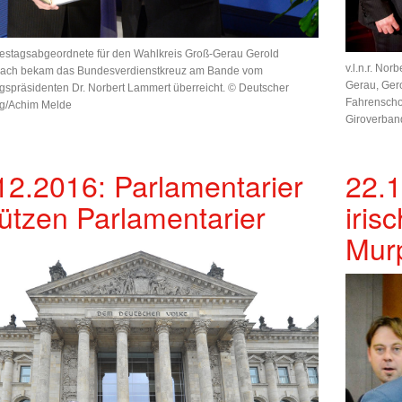
estagsabgeordnete für den Wahlkreis Groß-Gerau Gerold
v.l.n.r. No
ach bekam das Bundesverdienstkreuz am Bande vom
Gerau, Ger
spräsidenten Dr. Norbert Lammert überreicht. © Deutscher
Fahrenscho
g/Achim Melde
Giroverband
12.2016: Parlamentarier
22.1
ützen Parlamentarier
iris
Mur