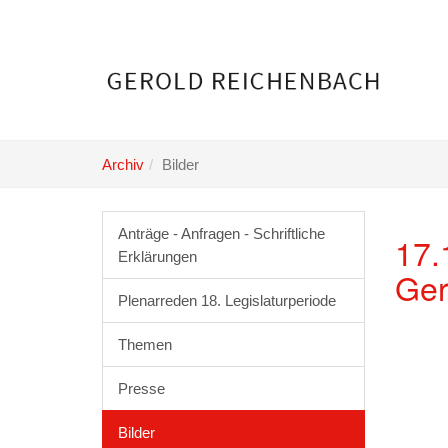
Skip
to
main
content
Archiv
Bilder
Anträge - Anfragen - Schriftliche
17.
Erklärungen
Ger
Plenarreden 18. Legislaturperiode
Themen
Presse
Bilder