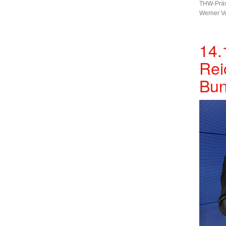
THW-Präsi
Werner V
14.
Rei
Bun