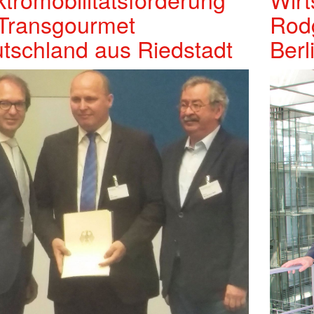
 Transgourmet
Rod
tschland aus Riedstadt
Berl