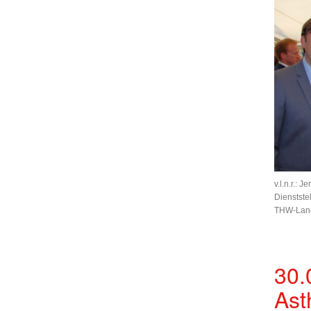
v.l.n.r.:
Dienstste
THW-Land
30.
Ast