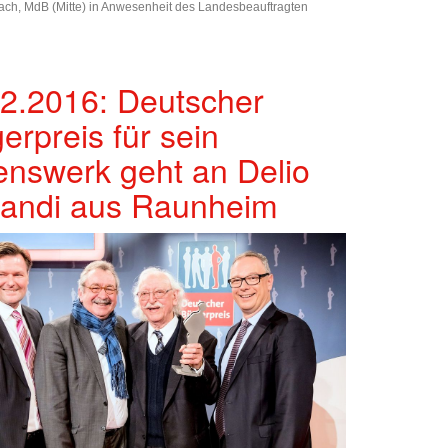
ach, MdB (Mitte) in Anwesenheit des Landesbeauftragten
2.2016: Deutscher
erpreis für sein
nswerk geht an Delio
randi aus Raunheim